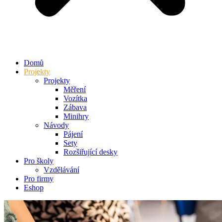
Domů
Projekty
Projekty
Měření
Vozítka
Zábava
Minihry
Návody
Pájení
Sety
Rozšiřující desky
Pro školy
Vzdělávání
Pro firmy
Eshop