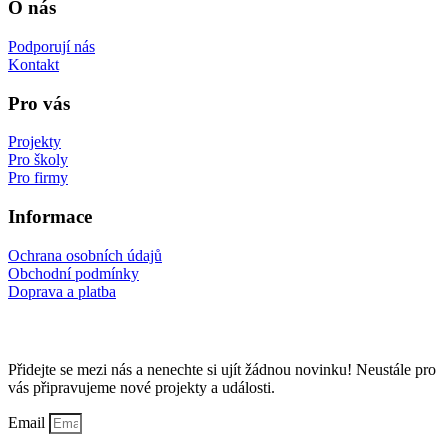
příspěvků
O nás
Podporují nás
Kontakt
Pro vás
Projekty
Pro školy
Pro firmy
Informace
Ochrana osobních údajů
Obchodní podmínky
Doprava a platba
Odebírejte náš Newsletter
Přidejte se mezi nás a nenechte si ujít žádnou novinku! Neustále pro
vás připravujeme nové projekty a události.
Email