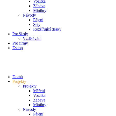
Vozítka
Zábava
Minihry
Návody
Pájení
Sety
Rozšiřující desky
Pro školy
Vzdělávání
Pro firmy
Eshop
Domů
Projekty
Projekty
Měření
Vozítka
Zábava
Minihry
Návody
Pájení