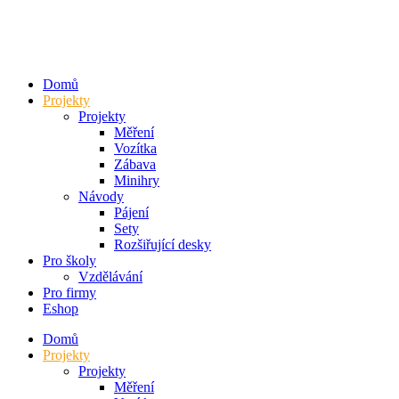
Přejít
k
obsahu
Domů
Projekty
Projekty
Měření
Vozítka
Zábava
Minihry
Návody
Pájení
Sety
Rozšiřující desky
Pro školy
Vzdělávání
Pro firmy
Eshop
Domů
Projekty
Projekty
Měření