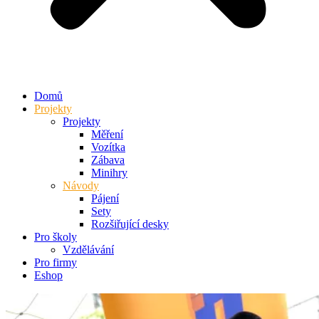
Domů
Projekty
Projekty
Měření
Vozítka
Zábava
Minihry
Návody
Pájení
Sety
Rozšiřující desky
Pro školy
Vzdělávání
Pro firmy
Eshop