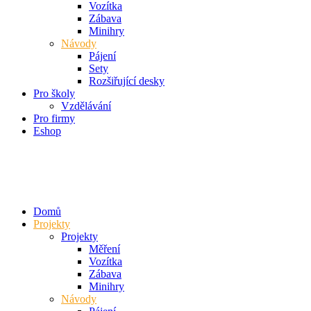
Vozítka
Zábava
Minihry
Návody
Pájení
Sety
Rozšiřující desky
Pro školy
Vzdělávání
Pro firmy
Eshop
Domů
Projekty
Projekty
Měření
Vozítka
Zábava
Minihry
Návody