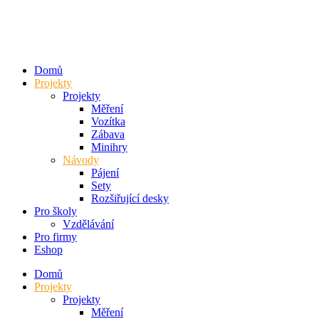
Přejít
k
obsahu
Domů
Projekty
Projekty
Měření
Vozítka
Zábava
Minihry
Návody
Pájení
Sety
Rozšiřující desky
Pro školy
Vzdělávání
Pro firmy
Eshop
Domů
Projekty
Projekty
Měření