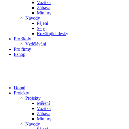
Vozítka
Zábava
Minihry
Návody
Pájení
Sety
Rozšiřující desky
Pro školy
Vzdělávání
Pro firmy
Eshop
Domů
Projekty
Projekty
Měření
Vozítka
Zábava
Minihry
Návody