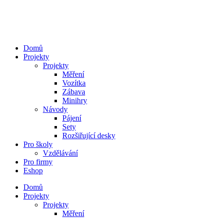
Přejít
k
obsahu
Domů
Projekty
Projekty
Měření
Vozítka
Zábava
Minihry
Návody
Pájení
Sety
Rozšiřující desky
Pro školy
Vzdělávání
Pro firmy
Eshop
Domů
Projekty
Projekty
Měření