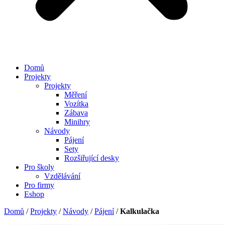
Domů
Projekty
Projekty
Měření
Vozítka
Zábava
Minihry
Návody
Pájení
Sety
Rozšiřující desky
Pro školy
Vzdělávání
Pro firmy
Eshop
Domů
/
Projekty
/
Návody
/
Pájení
/
Kalkulačka