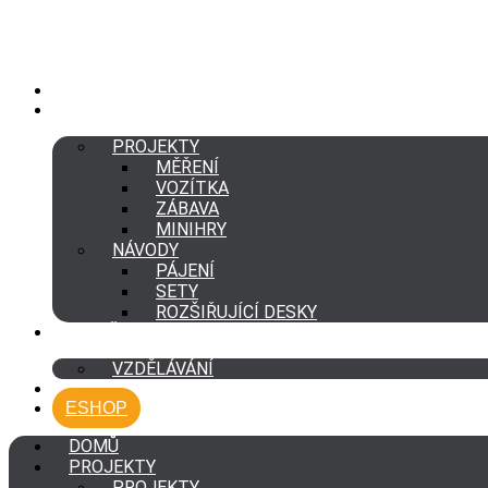
Přejít
k
obsahu
DOMŮ
PROJEKTY
PROJEKTY
MĚŘENÍ
VOZÍTKA
ZÁBAVA
MINIHRY
NÁVODY
PÁJENÍ
SETY
ROZŠIŘUJÍCÍ DESKY
PRO ŠKOLY
VZDĚLÁVÁNÍ
PRO FIRMY
ESHOP
DOMŮ
PROJEKTY
PROJEKTY