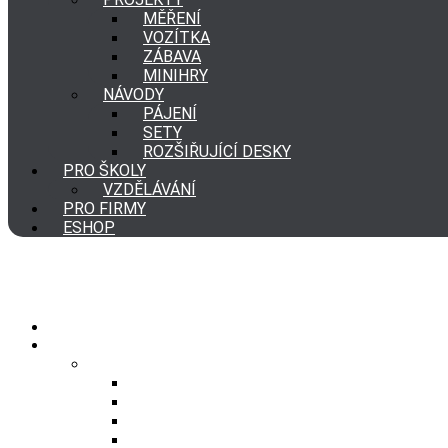
MĚŘENÍ
VOZÍTKA
ZÁBAVA
MINIHRY
NÁVODY
PÁJENÍ
SETY
ROZŠIŘUJÍCÍ DESKY
PRO ŠKOLY
VZDĚLÁVÁNÍ
PRO FIRMY
ESHOP
DOMŮ
PROJEKTY
Projekty
Měření
Vozítka
Zábava
Minihry