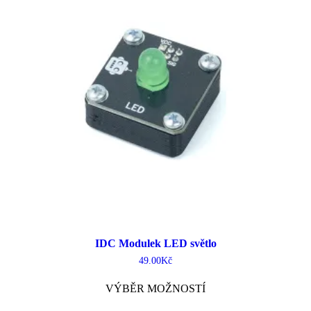
IDC Modulek LED světlo
49.00
Kč
Tento
VÝBĚR MOŽNOSTÍ
produkt
má