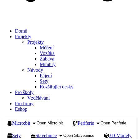
Domů
Projekty
Projekty
Měření
Vozítka
Zábava
Minihry
Návody
Pájení
Sety
Rozšiřující desky
Pro školy
Vzdělávání
Pro firmy
Eshop
Micro:bit
Periferie
Open Micro:bit
Open Periferie
Sety
Stavebnice
3D Modely
Open Stavebnice