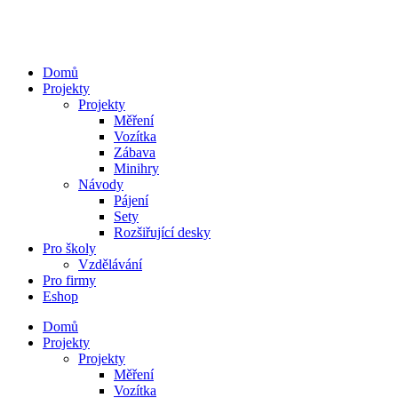
Přejít
k
obsahu
Domů
Projekty
Projekty
Měření
Vozítka
Zábava
Minihry
Návody
Pájení
Sety
Rozšiřující desky
Pro školy
Vzdělávání
Pro firmy
Eshop
Domů
Projekty
Projekty
Měření
Vozítka