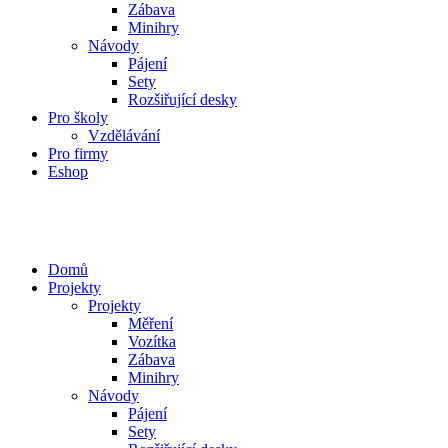
Zábava
Minihry
Návody
Pájení
Sety
Rozšiřující desky
Pro školy
Vzdělávání
Pro firmy
Eshop
Domů
Projekty
Projekty
Měření
Vozítka
Zábava
Minihry
Návody
Pájení
Sety