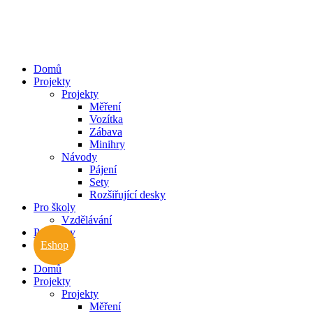
Přejít
k
obsahu
Domů
Projekty
Projekty
Měření
Vozítka
Zábava
Minihry
Návody
Pájení
Sety
Rozšiřující desky
Pro školy
Vzdělávání
Pro firmy
Eshop
Domů
Projekty
Projekty
Měření