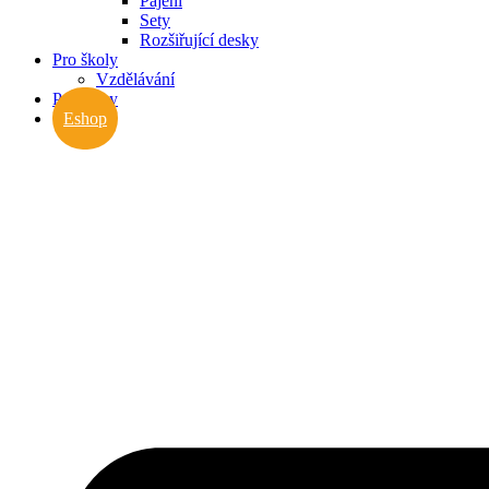
Pájení
Sety
Rozšiřující desky
Pro školy
Vzdělávání
Pro firmy
Eshop